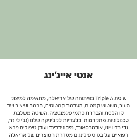
אנטי אייג'ינג
שיטת Triple A בפיתוחה של אריאלה, מתאימה למיצוק
העור, טשטוש קמטים, העלמת קמטוטים, הרמה ועיצוב של
קו הלסת והבהרת כתמי פיגמנטציה. השיטה משלבת
טכנולוגיות מתקדמות ובלעדיות לקליניקה שלנו (גלי לייזר,
גלי רדיו RF, אולטרסאונד, מיקונידלינד ועוד) טיפולים פרא
רפואיים על בסיס פילינגים מסדרת המוצרים של אריאלה