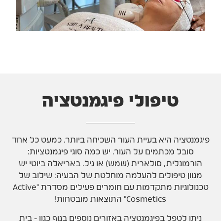
טיפולי פיגמנטציה
פיגמנטציה היא בעיית העור השכיחה ביותר. כמעט כל אחד
סובל מכתמים על העור. יש כמה סוגי פיגמנטציות:
הורמונלית, סולארית (שמש) או גיל. באריאלה ביוטי יש
מגוון טיפולים להעלמה מוחלטת של הבעיה: שילוב של
טכנולוגיות מתקדמות עם חומרים פעילים מסדרת "Active
Cosmetics" התוצאות מובטחות!
ניתן לטפל בפיגמנטציה באזורים נוספים בגוף כגון - בית