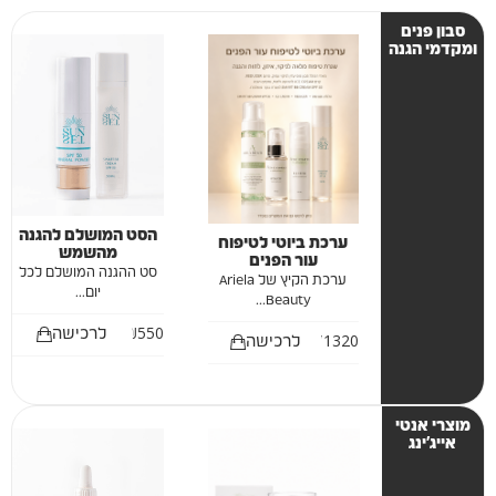
סבון פנים
ומקדמי הגנה
הסט המושלם להגנה
ערכת ביוטי לטיפוח
מהשמש
עור הפנים
סט ההגנה המושלם לכל
ערכת הקיץ של Ariela
יום...
Beauty...
₪
550
לרכישה
₪
1320
לרכישה
מוצרי אנטי
אייג'ינג