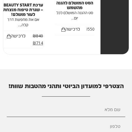
הסט המושלם להגנה
ערכת BEAUTY START
מהשמש
– שגרת טיפוח מנצחת
סט ההגנה המושלם לכל
לעור מושלם!
יום...
אם את מחפשת דרך
קלה,...
₪
550
לרכישה
₪
840
לרכישה
₪
714
הצטרפי למועדון הביוטי ותהני מהטבות שוות!