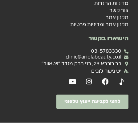
מדיניות החזרות
צור קשר
תקנון אתר
תקנון אתר ומדיניות פרטיות
הישארו בקשר
03-5783330
clinic@arielabeauty.co.il
בר כוכבא 23, בני ברק מגדל "ויטאוור"
יש גישה לנכים
לחצי לקביעת ייעוץ טלפוני