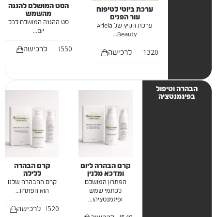
הסט המושלם להגנה
ערכת ביוטי לטיפוח
מהשמש
עור הפנים
סט ההגנה המושלם לכל
ערכת הקיץ של Ariela
יום...
Beauty...
₪
550
לרכישה
₪
1320
לרכישה
הבהרה וטיפול
בפיגמנטציה
קרם הבהרה ליום
קרם הבהרה
ומדכא מלנין
ללילה
הפתרון המושלם
קרם ההבהרה שלנו
לכתמי שמש
הוא הפתרון...
ופיגמנטציה!...
₪
520
לרכישה