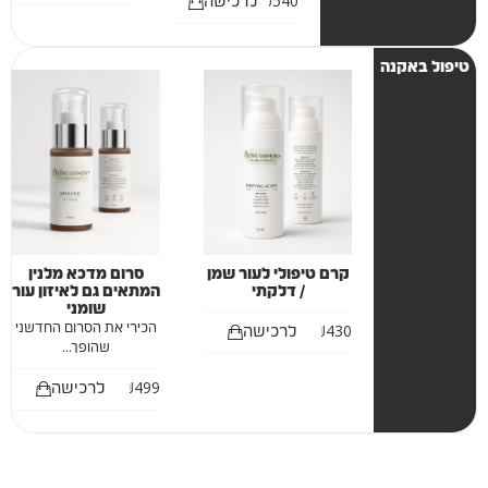
₪
540
לרכישה
טיפול באקנה
קרם טיפולי לעור שמן
סרום מדכא מלנין
/ דלקתי
המתאים גם לאיזון עור
שומני
₪
430
הכירי את הסרום החדשני
לרכישה
שהופך...
₪
499
לרכישה