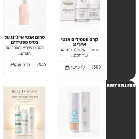
סרום אנטי אייג'ינג על
קרם פפטידים אנטי
בסיס פפטידים
אייג'ינג
הסרום שיביא לעורך את
הפתרון המושלם למראה
הברק...
עור חלק...
₪
540
לרכישה
₪
580
לרכישה
BEST SELLERS