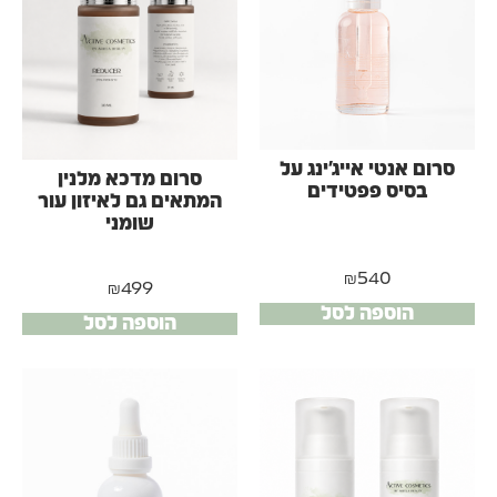
סרום אנטי אייג'ינג על
סרום מדכא מלנין
בסיס פפטידים
המתאים גם לאיזון עור
שומני
₪
540
₪
499
הוספה לסל
הוספה לסל