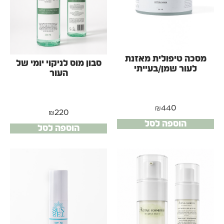
מסכה טיפולית מאזנת
סבון מוס לניקוי יומי של
לעור שמן/בעייתי
העור
₪
440
₪
220
הוספה לסל
הוספה לסל