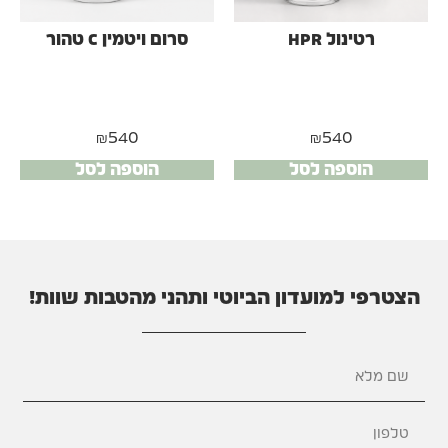
רטינול HPR
סרום ויטמין C טהור
₪
540
₪
540
הוספה לסל
הוספה לסל
הצטרפי למועדון הביוטי ותהני מהטבות שוות!