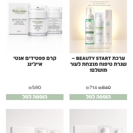
ערכת BEAUTY START –
קרם פפטידים אנטי
שגרת טיפוח מנצחת לעור
אייג'ינג
מושלם!
₪
580
₪
714
₪
840
הוספה לסל
הוספה לסל