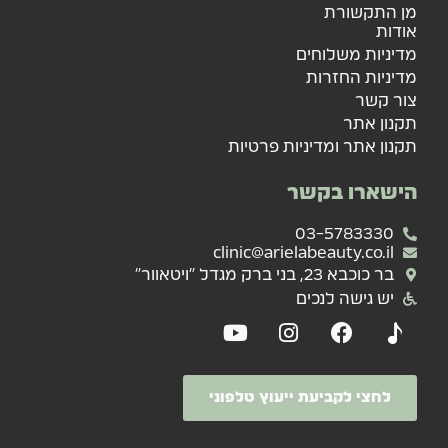
מן התקשורת
אודות
מדיניות משלוחים
מדיניות החזרות
צור קשר
תקנון אתר
תקנון אתר ומדיניות פרטיות
הישארו בקשר
03-5783330
clinic@arielabeauty.co.il
בר כוכבא 23, בני ברק מגדל "ויטאוור"
יש גישה לנכים
לחצי לקביעת ייעוץ טלפוני