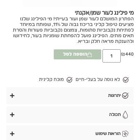
מי פילינג לעור שמן/אקנתי
הפתרון המושלם לעור שמן ועור בעייתי! מי הפילינג שלנו
מציעים טיפול קליני בריכוז גבוה של 11%, שפותח במיוחד
לפתיחת נקבוביות סתומות, צמצום נקבוביות פעורות והסרת
תאים מתים. הפילינג פועל להפחתת שומניות בעור, לחידושו
ולהענקת מראה חלק ובריא.
₪
440
הוספה לסל
לא נוסה על בעלי-חיים
מוכח קלינית
יתרונות
תכולה
הוראות שימוש